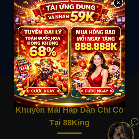
×
trường gà lớn nhất châu Á và đặt cược ngay
tại 88King. Trải nghiệm chân thực như đang
ở sàn đấu.
Xem Thêm
Khuyến Mãi Hấp Dẫn Chỉ Có
Tại 88King
×