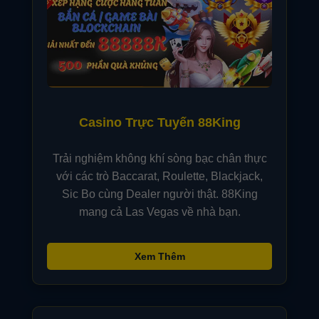
Casino Trực Tuyến 88King
Trải nghiệm không khí sòng bạc chân thực
với các trò Baccarat, Roulette, Blackjack,
Sic Bo cùng Dealer người thật. 88King
mang cả Las Vegas về nhà bạn.
Xem Thêm