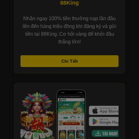
88King
Nhận ngay 100% tiền thưởng nạp lần đầu
lên đến hàng triệu đồng khi đăng ký và gửi
tiền tại 88King. Cơ hội vàng để khởi đầu
thắng lớn!
Chi Tiết