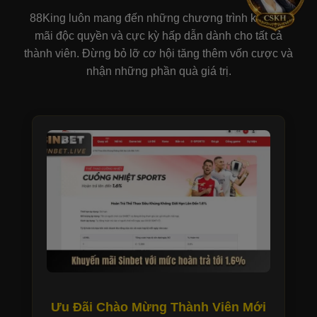
88King luôn mang đến những chương trình khuyến
mãi độc quyền và cực kỳ hấp dẫn dành cho tất cả
thành viên. Đừng bỏ lỡ cơ hội tăng thêm vốn cược và
nhận những phần quà giá trị.
Ưu Đãi Chào Mừng Thành Viên Mới