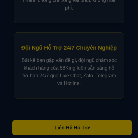
nhanh chóng chỉ trong vài phút, không mất
phí.
Đội Ngũ Hỗ Trợ 24/7 Chuyên Nghiệp
Bất kể bạn gặp vấn đề gì, đội ngũ chăm sóc
khách hàng của 88King luôn sẵn sàng hỗ
trợ bạn 24/7 qua Live Chat, Zalo, Telegram
và Hotline.
Liên Hệ Hỗ Trợ