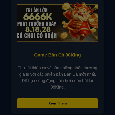
Game Bắn Cá 88King
Thử tài thiện xạ và săn những phần thưởng
giá trị với các phiên bản Bắn Cá mới nhất.
Đồ họa sống động, lối chơi cuốn hút tại
88King.
Xem Thêm