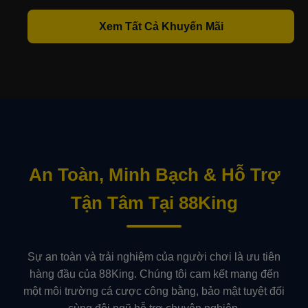
Xem Tất Cả Khuyến Mãi
An Toàn, Minh Bạch & Hỗ Trợ
Tận Tâm Tại 88King
Sự an toàn và trải nghiệm của người chơi là ưu tiên
hàng đầu của 88King. Chúng tôi cam kết mang đến
một môi trường cá cược công bằng, bảo mật tuyệt đối