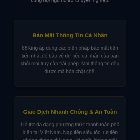
cùng đội ngũ hỗ trợ chuyên nghiệp.
Bảo Mật Thông Tin Cá Nhân
88King áp dụng các biện pháp bảo mật tiên
tiến nhất để bảo vệ dữ liệu cá nhân của bạn
khỏi mọi truy cập trái phép. Mọi thông tin đều
được mã hóa chặt chẽ.
Giao Dịch Nhanh Chóng & An Toàn
Hỗ trợ đa dạng phương thức thanh toán phổ
biến tại Việt Nam. Nạp tiền siêu tốc, rút tiền