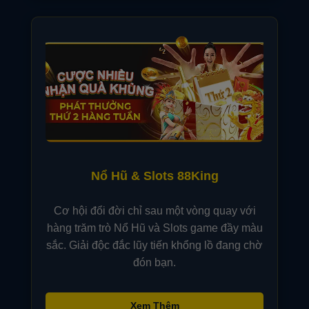
Nổ Hũ & Slots 88King
Cơ hội đổi đời chỉ sau một vòng quay với
hàng trăm trò Nổ Hũ và Slots game đầy màu
sắc. Giải độc đắc lũy tiến khổng lồ đang chờ
đón bạn.
Xem Thêm