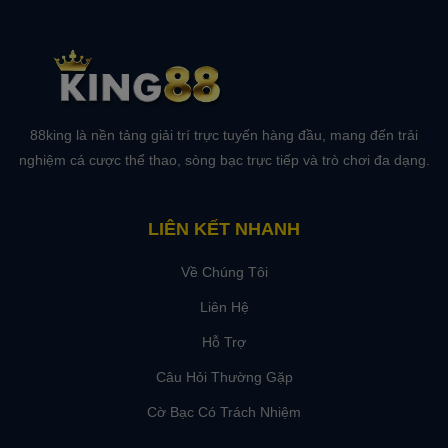
88king là nền tảng giải trí trực tuyến hàng đầu, mang đến trải
nghiệm cá cược thể thao, sòng bạc trực tiếp và trò chơi đa dạng.
LIÊN KẾT NHANH
Về Chúng Tôi
Liên Hệ
Hỗ Trợ
Câu Hỏi Thường Gặp
Cờ Bạc Có Trách Nhiệm