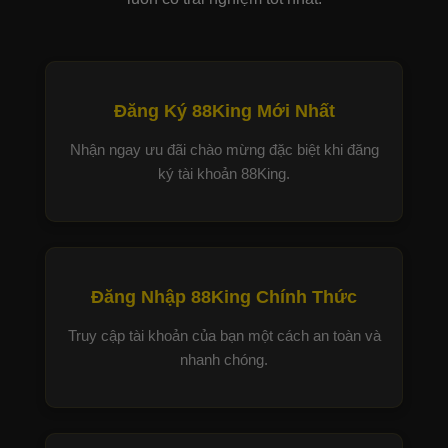
Đăng Ký 88King Mới Nhất
Nhận ngay ưu đãi chào mừng đặc biệt khi đăng
ký tài khoản 88King.
Đăng Nhập 88King Chính Thức
Truy cập tài khoản của bạn một cách an toàn và
nhanh chóng.