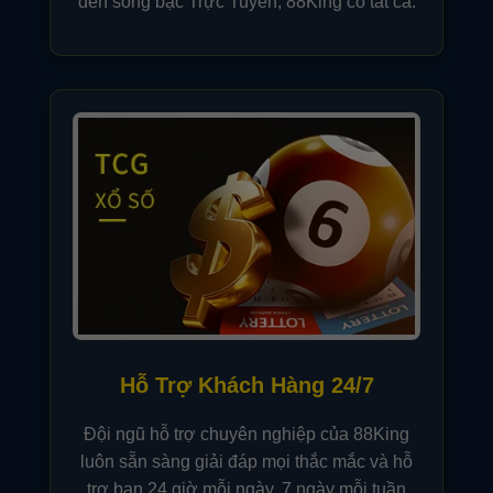
đến sòng bạc Trực Tuyến, 88King có tất cả.
Hỗ Trợ Khách Hàng 24/7
Đội ngũ hỗ trợ chuyên nghiệp của 88King
luôn sẵn sàng giải đáp mọi thắc mắc và hỗ
trợ bạn 24 giờ mỗi ngày, 7 ngày mỗi tuần