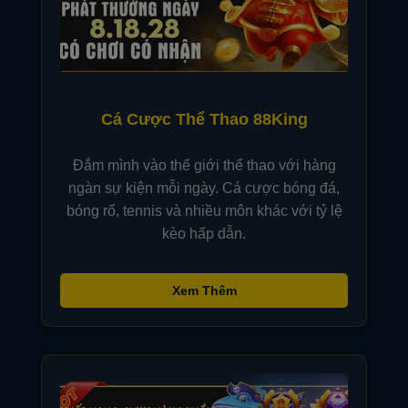
Cá Cược Thể Thao 88King
Đắm mình vào thế giới thể thao với hàng
ngàn sự kiện mỗi ngày. Cá cược bóng đá,
bóng rổ, tennis và nhiều môn khác với tỷ lệ
kèo hấp dẫn.
Xem Thêm