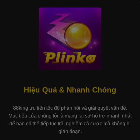
Hiệu Quả & Nhanh Chóng
88king ưu tiên tốc độ phản hồi và giải quyết vấn đề.
Mục tiêu của chúng tôi là mang lại sự hỗ trợ nhanh nhất
để bạn có thể tiếp tục trải nghiệm cá cược mà không bị
gián đoạn.