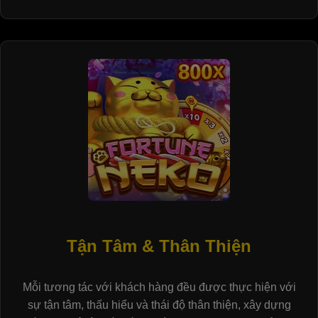
Tận Tâm & Thân Thiện
Mỗi tương tác với khách hàng đều được thực hiện với
sự tận tâm, thấu hiểu và thái độ thân thiện, xây dựng