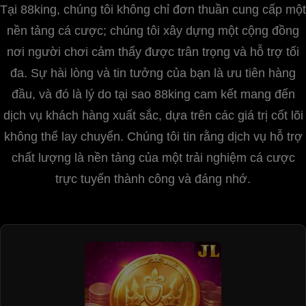
Tại 88king, chúng tôi không chỉ đơn thuần cung cấp một
nền tảng cá cược; chúng tôi xây dựng một cộng đồng
nơi người chơi cảm thấy được trân trọng và hỗ trợ tối
đa. Sự hài lòng và tin tưởng của bạn là ưu tiên hàng
đầu, và đó là lý do tại sao 88king cam kết mang đến
dịch vụ khách hàng xuất sắc, dựa trên các giá trị cốt lõi
không thể lay chuyển. Chúng tôi tin rằng dịch vụ hỗ trợ
chất lượng là nền tảng của một trải nghiệm cá cược
trực tuyến thành công và đáng nhớ.