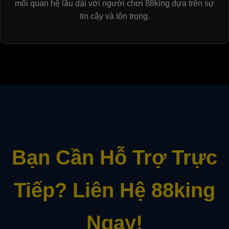
mối quan hệ lâu dài với người chơi 88king dựa trên sự
tin cậy và tôn trọng.
Bạn Cần Hỗ Trợ Trực
Tiếp? Liên Hệ 88king
Ngay!