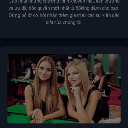
Cập nhật những chương trình khuyến mãi, tiền thưởng
và ưu đãi độc quyền mới nhất từ 88king dành cho bạn.
Đừng bỏ lỡ cơ hội nhận thêm giá trị từ các sự kiện đặc
biệt của chúng tôi.