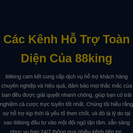
Các Kênh Hỗ Trợ Toàn
Diện Của 88king
88king cam kết cung cấp dịch vụ hỗ trợ khách hàng
chuyên nghiệp và hiệu quả, đảm bảo mọi thắc mắc của
bạn đều được giải quyết nhanh chóng, giúp bạn có trải
nghiệm cá cược trực tuyến tốt nhất. Chúng tôi hiểu rằng
sự hỗ trợ kịp thời là yếu tố then chốt, và đó là lý do tại
sao 88king đầu tư vào một đội ngũ tận tâm, sẵn sàng
phục vụ bạn 24/7 thông qua nhiều kênh tiện lợi.