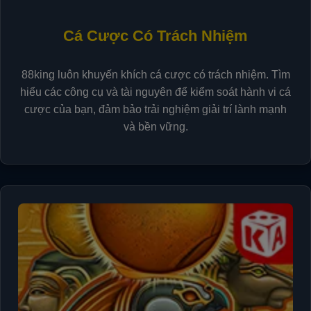
Cá Cược Có Trách Nhiệm
88king luôn khuyến khích cá cược có trách nhiệm. Tìm
hiểu các công cụ và tài nguyên để kiểm soát hành vi cá
cược của bạn, đảm bảo trải nghiệm giải trí lành mạnh
và bền vững.