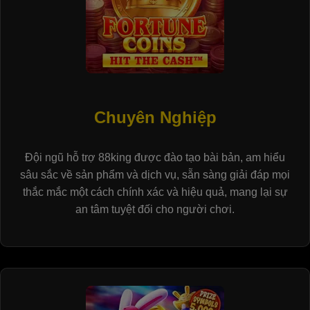
Chuyên Nghiệp
Đội ngũ hỗ trợ 88king được đào tạo bài bản, am hiểu
sâu sắc về sản phẩm và dịch vụ, sẵn sàng giải đáp mọi
thắc mắc một cách chính xác và hiệu quả, mang lại sự
an tâm tuyệt đối cho người chơi.