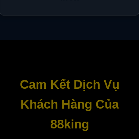
Cam Kết Dịch Vụ
Khách Hàng Của
88king