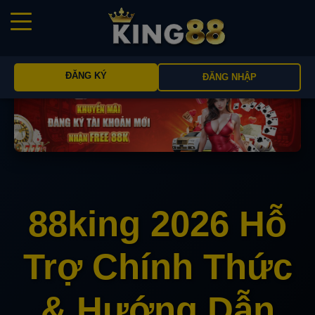
ĐĂNG KÝ
ĐĂNG NHẬP
88king 2026 Hỗ
Trợ Chính Thức
& Hướng Dẫn