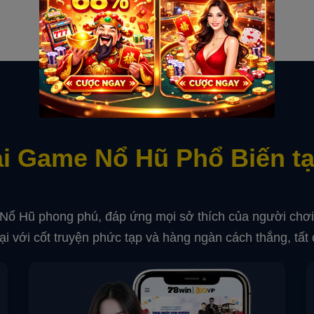
i Game Nổ Hũ Phổ Biến tạ
Nổ Hũ phong phú, đáp ứng mọi sở thích của người chơi.
đại với cốt truyện phức tạp và hàng ngàn cách thắng, tất 