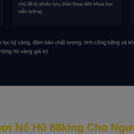
chủ đề từ phiêu lưu, thần thoại đến khoa học
viễn tưởng.
 lọc kỹ càng, đảm bảo chất lượng, tính công bằng và kh
ững hũ vàng giá trị!
i Nổ Hũ 88king Cho Ngư