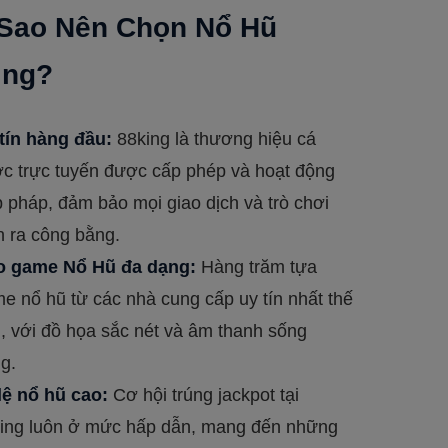
 Sao Nên Chọn Nổ Hũ
ing?
tín hàng đầu:
88king là thương hiệu cá
c trực tuyến được cấp phép và hoạt động
 pháp, đảm bảo mọi giao dịch và trò chơi
n ra công bằng.
o game Nổ Hũ đa dạng:
Hàng trăm tựa
e nổ hũ từ các nhà cung cấp uy tín nhất thế
i, với đồ họa sắc nét và âm thanh sống
g.
lệ nổ hũ cao:
Cơ hội trúng jackpot tại
ing luôn ở mức hấp dẫn, mang đến những