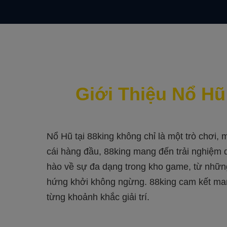
Giới Thiệu Nổ H
Nổ Hũ tại 88king không chỉ là một trò chơi, 
cái hàng đầu, 88king mang đến trải nghiệm 
hào về sự đa dạng trong kho game, từ những
hứng khởi không ngừng. 88king cam kết mang
từng khoảnh khắc giải trí.