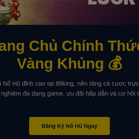
rang Chủ Chính Thứ
Vàng Khủng 💰
 Nổ Hũ đỉnh cao tại 88king, nền tảng cá cược trực
 nghiệm đa dạng game, ưu đãi hấp dẫn và cơ hội 
Đăng Ký Nổ Hũ Ngay