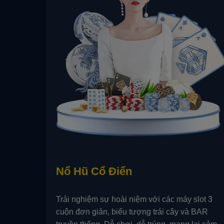
Nổ Hũ Cổ Điển
Trải nghiệm sự hoài niệm với các máy slot 3
cuộn đơn giản, biểu tượng trái cây và BAR