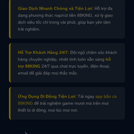
Giao Dịch Nhanh Chóng và Tiện Lợi:
Hỗ trợ đa
dạng phương thức nạp/rút tiền 88KING, xử lý giao
dịch siêu tốc chỉ trong vài phút, giúp bạn yên tâm
trải nghiệm.
Hỗ Trợ Khách Hàng 24/7:
Đội ngũ chăm sóc khách
hàng chuyên nghiệp, nhiệt tình luôn sẵn sàng
hỗ
trợ 88KING
24/7 qua chat trực tuyến, điện thoại,
email để giải đáp mọi thắc mắc.
Ứng Dụng Di Động Tiện Lợi:
Tải ngay
app bắn cá
88KING
để trải nghiệm game mượt mà trên mọi
thiết bị di động, mọi lúc mọi nơi.