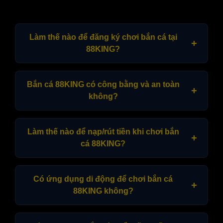
Làm thế nào để đăng ký chơi bắn cá tại
+
88KING?
Bắn cá 88KING có công bằng và an toàn
+
không?
Làm thế nào để nạp/rút tiền khi chơi bắn
+
cá 88KING?
Có ứng dụng di động để chơi bắn cá
+
88KING không?
app bắn cá 88KING