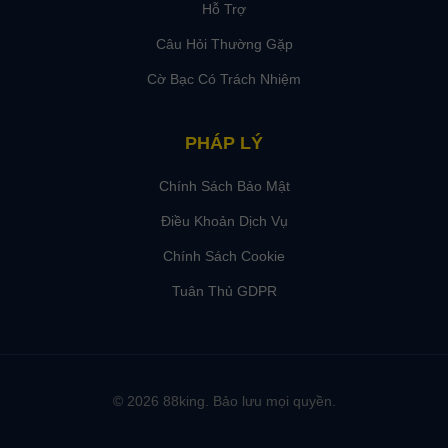
Hỗ Trợ
Câu Hỏi Thường Gặp
Cờ Bạc Có Trách Nhiệm
PHÁP LÝ
Chính Sách Bảo Mật
Điều Khoản Dịch Vụ
Chính Sách Cookie
Tuân Thủ GDPR
©
2026
88king. Bảo lưu mọi quyền.