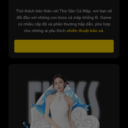
Thử thách bản thân với Thợ Săn Cá Mập, nơi bạn sẽ
đối đầu với những con boss cá mập khổng lồ. Game
có nhiều cấp độ và phần thưởng hấp dẫn, phù hợp
cho những ai yêu thích
chiến thuật bắn cá
.
Chơi Ngay