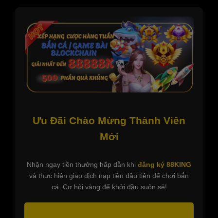
Ưu Đãi Chào Mừng Thành Viên
Mới
Nhận ngay tiền thưởng hấp dẫn khi
đăng ký 88KING
và thực hiện giao dịch nạp tiền đầu tiên để chơi bắn
cá. Cơ hội vàng để khởi đầu suôn sẻ!
Xem Chi Tiết