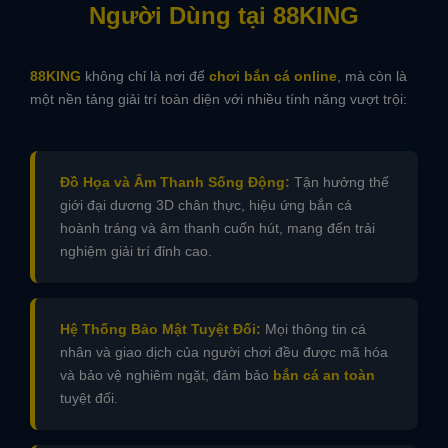
Người Dùng tại 88KING
88KING
không chỉ là nơi để
chơi bắn cá online
, mà còn là
một nền tảng giải trí toàn diện với nhiều tính năng vượt trội:
Đồ Họa và Âm Thanh Sống Động:
Tận hưởng thế
giới đại dương 3D chân thực, hiệu ứng bắn cá
hoành tráng và âm thanh cuốn hút, mang đến trải
nghiệm giải trí đỉnh cao.
Hệ Thống Bảo Mật Tuyệt Đối:
Mọi thông tin cá
nhân và giao dịch của người chơi đều được mã hóa
và bảo vệ nghiêm ngặt, đảm bảo
bắn cá an toàn
tuyệt đối.