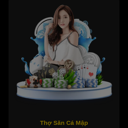
Thợ Săn Cá Mập