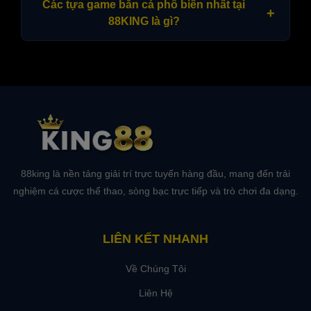
Các tựa game bắn cá phổ biến nhất tại
+
88KING là gì?
88king là nền tảng giải trí trực tuyến hàng đầu, mang đến trải
nghiệm cá cược thể thao, sòng bạc trực tiếp và trò chơi đa dạng.
LIÊN KẾT NHANH
Về Chúng Tôi
Liên Hệ