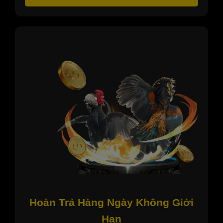
Hoàn Trả Hàng Ngày Không Giới
Hạn