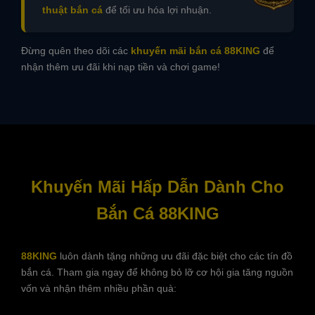
thuật bắn cá
để tối ưu hóa lợi nhuận.
Đừng quên theo dõi các
khuyến mãi bắn cá 88KING
để
nhận thêm ưu đãi khi nạp tiền và chơi game!
Khuyến Mãi Hấp Dẫn Dành Cho
Bắn Cá 88KING
88KING
luôn dành tặng những ưu đãi đặc biệt cho các tín đồ
bắn cá. Tham gia ngay để không bỏ lỡ cơ hội gia tăng nguồn
vốn và nhận thêm nhiều phần quà: