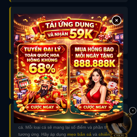
Bước 2: Nạp Tiền Vào Tài Khoản
×
Sau khi đăng ký thành công, hãy chọn phương thức
thanh toán phù hợp và thực hiện
nạp tiền 88KING
.
Chúng tôi hỗ trợ nhiều phương thức giao dịch an
toàn và tiện lợi.
Bước 3: Chọn Game Bắn Cá Yêu Thích
Trên giao diện chính, tìm mục "Bắn Cá" và chọn tựa
game mà bạn muốn tham gia. Có rất nhiều lựa chọn
từ các nhà cung cấp game hàng đầu.
×
Bước 4: Bắt Đầu Săn Cá và Đổi Thưởng
Sử dụng các loại súng và đạn khác nhau để tiêu diệt
cá. Mỗi loại cá sẽ mang lại số điểm và phần thưởng
tương ứng. Hãy áp dụng
mẹo bắn cá
và
chiến