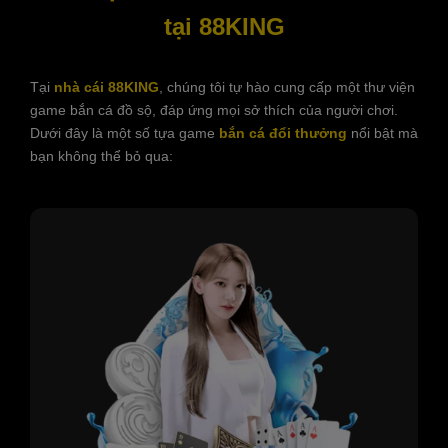
tại 88KING
Tại
nhà cái 88KING
, chúng tôi tự hào cung cấp một thư viện
game bắn cá đồ sộ, đáp ứng mọi sở thích của người chơi.
Dưới đây là một số tựa game
bắn cá đổi thưởng
nổi bật mà
bạn không thể bỏ qua: