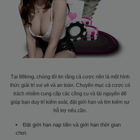
Tại 88king, chúng tôi tin rằng cá cược nên là một hình
thức giải trí vui vẻ và an toàn. Chuyên mục cá cược có
trách nhiệm cung cấp các công cụ và tài nguyên để
giúp bạn duy trì kiểm soát, đặt giới hạn và tìm kiếm sự
hỗ trợ nếu cần.
Đặt giới hạn nạp tiền và giới hạn thời gian
chơi.