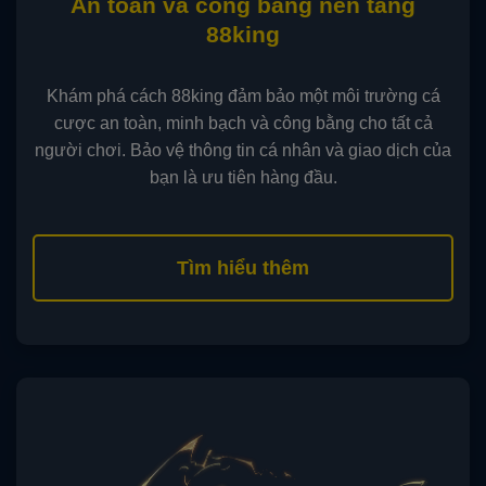
An toàn và công bằng nền tảng
88king
Khám phá cách 88king đảm bảo một môi trường cá
cược an toàn, minh bạch và công bằng cho tất cả
người chơi. Bảo vệ thông tin cá nhân và giao dịch của
bạn là ưu tiên hàng đầu.
Tìm hiểu thêm