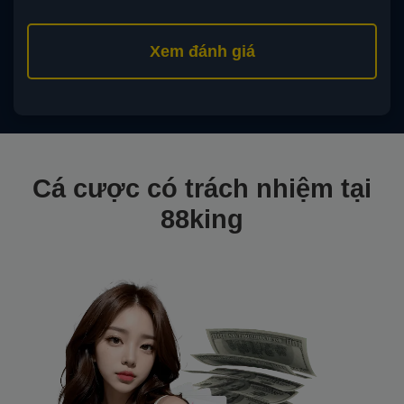
Xem đánh giá
Cá cược có trách nhiệm tại
88king