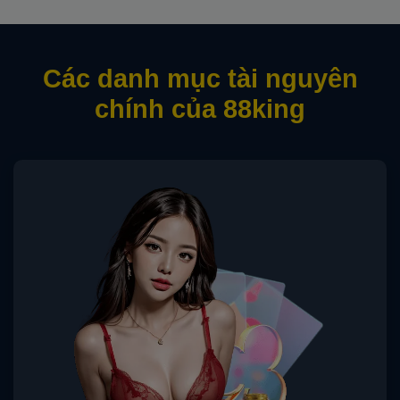
Các danh mục tài nguyên
chính của 88king