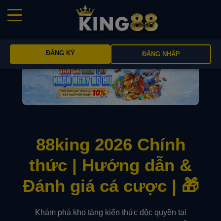
ĐĂNG KÝ
ĐĂNG NHẬP
88king 2026 Chính
thức | Hướng dẫn &
Đánh giá cá cược | 🎁
Khám phá kho tàng kiến thức độc quyền tại