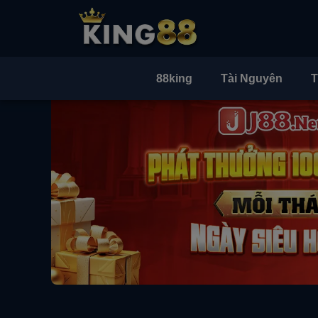
88king
Tài Nguyên
T