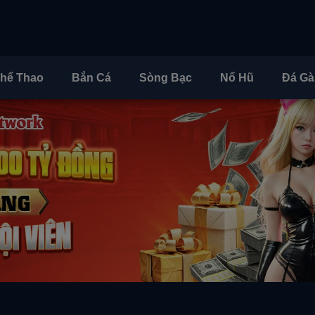
hể Thao
Bắn Cá
Sòng Bạc
Nổ Hũ
Đá Gà