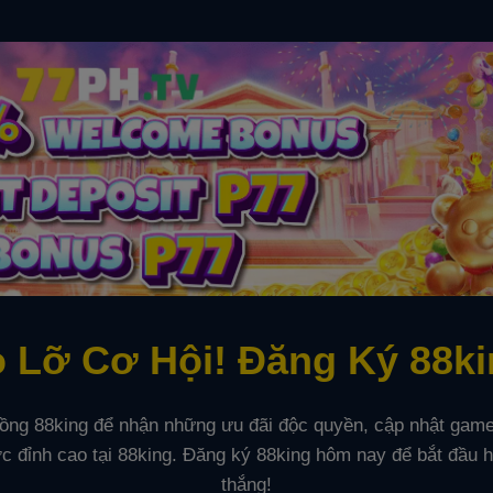
 Lỡ Cơ Hội! Đăng Ký 88ki
ồng 88king để nhận những ưu đãi độc quyền, cập nhật game 
 đỉnh cao tại 88king. Đăng ký 88king hôm nay để bắt đầu h
thắng!