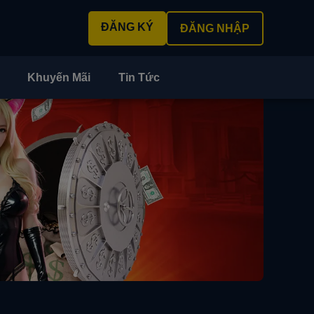
ĐĂNG KÝ
ĐĂNG NHẬP
Khuyến Mãi
Tin Tức