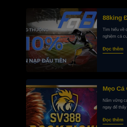
88king 
Tìm hiểu về 
nghiệm cá cư
Đọc thêm
Mẹo Cá 
Nắm vững các
ngay để thấy
Đọc thêm