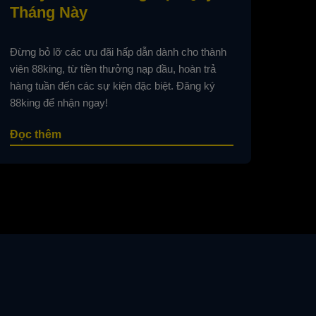
Tháng Này
Đừng bỏ lỡ các ưu đãi hấp dẫn dành cho thành
viên 88king, từ tiền thưởng nạp đầu, hoàn trả
hàng tuần đến các sự kiện đặc biệt. Đăng ký
88king để nhận ngay!
Đọc thêm