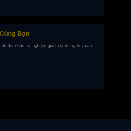
 Cùng Bạn
để đảm bảo trải nghiệm giải trí lành mạnh và an