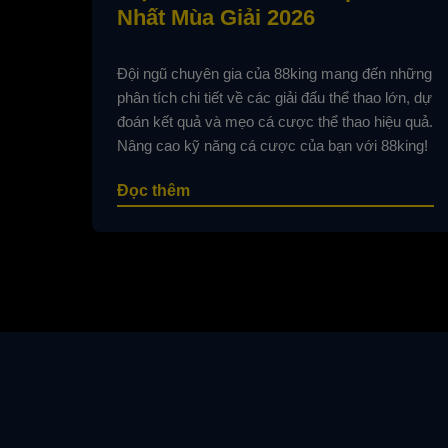
Nhất Mùa Giải 2026
Đội ngũ chuyên gia của 88king mang đến những
phân tích chi tiết về các giải đấu thể thao lớn, dự
đoán kết quả và mẹo cá cược thể thao hiệu quả.
Nâng cao kỹ năng cá cược của bạn với 88king!
Đọc thêm