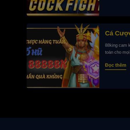
Cá Cược
88king cam k
toàn cho mọi
Đọc thêm