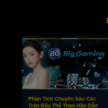
Phân Tích Chuyên Sâu Các
Trận Đấu Thể Thao Hấp Dẫn