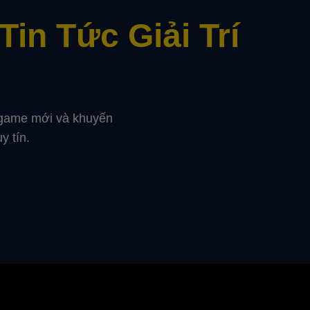
in Tức Giải Trí
, game mới và khuyến
y tín.