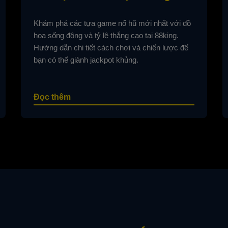
Khám phá các tựa game nổ hũ mới nhất với đồ
họa sống động và tỷ lệ thắng cao tại 88king.
Hướng dẫn chi tiết cách chơi và chiến lược để
bạn có thể giành jackpot khủng.
Đọc thêm