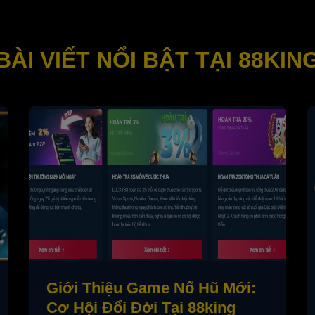
BÀI VIẾT NỔI BẬT TẠI 88KIN
Giới Thiệu Game Nổ Hũ Mới:
Cơ Hội Đổi Đời Tại 88king